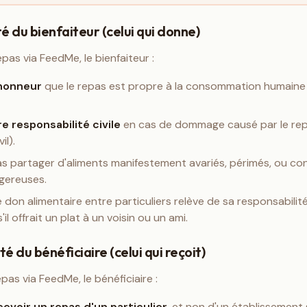
té du bienfaiteur (celui qui donne)
pas via FeedMe, le bienfaiteur :
'honneur
que le repas est propre à la consommation humain
e responsabilité civile
en cas de dommage causé par le repa
il).
as partager d'aliments manifestement avariés, périmés, ou c
gereuses.
 don alimentaire entre particuliers relève de sa responsabilit
il offrait un plat à un voisin ou un ami.
té du bénéficiaire (celui qui reçoit)
as via FeedMe, le bénéficiaire :
evoir un repas d'un particulier
, et non d'un établissemen