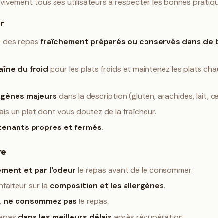
vement tous ses utilisateurs à respecter les bonnes pratiqu
ur
e des repas
fraîchement préparés ou conservés dans de
aîne du froid
pour les plats froids et maintenez les plats c
ergènes majeurs
dans la description (gluten, arachides, lait, œu
is un plat dont vous doutez de la fraîcheur.
tenants propres et fermés
.
re
lement et par l'odeur
le repas avant de le consommer.
nfaiteur sur la
composition et les allergènes
.
,
ne consommez pas
le repas.
repas
dans les meilleurs délais
après récupération.