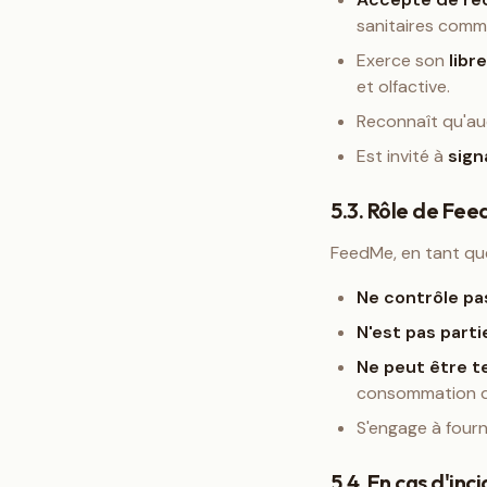
sanitaires comm
Exerce son
libr
et olfactive.
Reconnaît qu'auc
Est invité à
sign
5.3. Rôle de Fe
FeedMe, en tant que
Ne contrôle pa
N'est pas part
Ne peut être t
consommation d'
S'engage à fourn
5.4. En cas d'inc