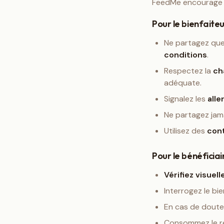
FeedMe encourage vi
Pour le bienfaite
Ne partagez qu
conditions
.
Respectez la
ch
adéquate.
Signalez les
all
Ne partagez jama
Utilisez des
con
Pour le bénéficiai
Vérifiez visuel
Interrogez le bie
En cas de doute
Consommez le 