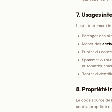
7. Usages inte
Il est strictement in
Partager des al
Mener des
acti
Publier du cont
Spammer ou surc
automatiquement
Tenter d'identifi
8. Propriété i
Le code source de F
sont la propriété d