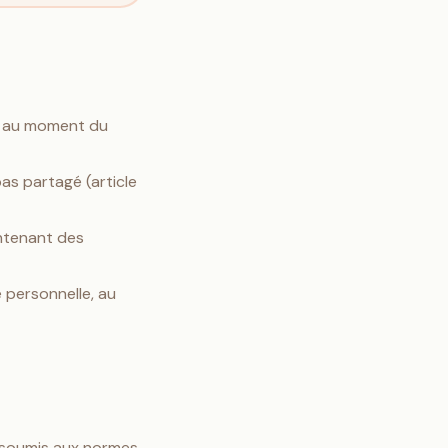
e au moment du
s partagé (article
ontenant des
é personnelle, au
t soumis aux normes