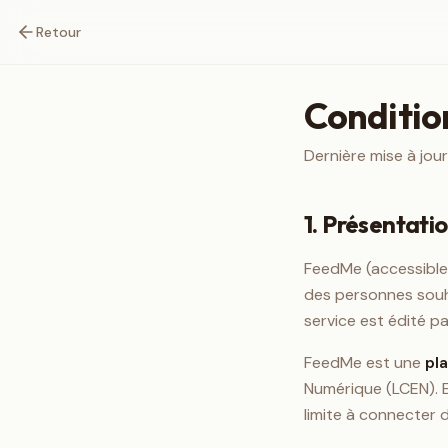
Retour
Condition
Dernière mise à jou
1. Présentatio
FeedMe (accessible
des personnes souh
service est édité pa
FeedMe est une
pl
Numérique (LCEN). El
limite à connecter 