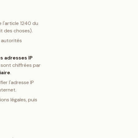
e l'article 1240 du
ait des choses).
 autorités
es adresses IP
sont chiffrées par
iaire
.
er l'adresse IP
nternet.
ns légales, puis