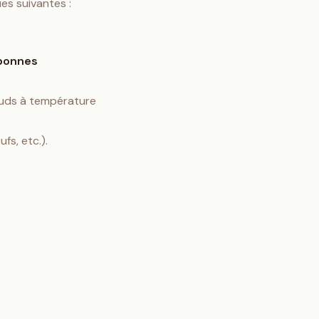
es suivantes :
 bonnes
hauds à température
fs, etc.).