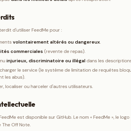
rdits
terdit d'utiliser FeedMe pour :
iments
volontairement altérés ou dangereux
.
vités commerciales
(revente de repas).
enu
injurieux, discriminatoire ou illégal
dans les descriptions
harger le service (le système de limitation de requêtes bloq
 les abus).
er, localiser ou harceler d'autres utilisateurs.
ntellectuelle
eedMe est disponible sur GitHub. Le nom « FeedMe », le logo et
e The Off Note.