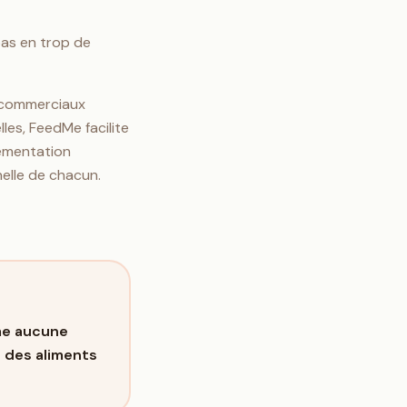
pas en trop de
 commerciaux
les, FeedMe facilite
lementation
nelle de chacun.
me aucune
n des aliments