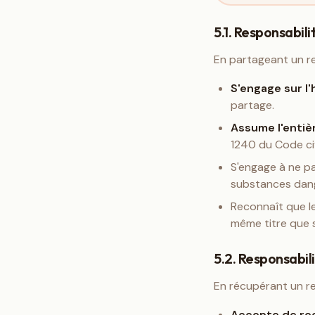
5.1. Responsabili
En partageant un re
S'engage sur l
partage.
Assume l'entièr
1240 du Code civ
S'engage à ne p
substances dan
Reconnaît que le
même titre que s'
5.2. Responsabili
En récupérant un rep
Accepte de rec